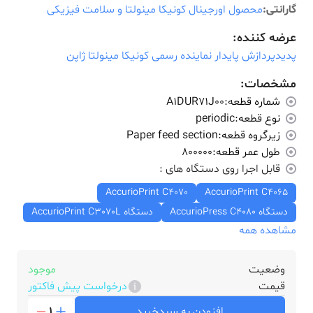
گارانتی:
محصول اورجینال کونیکا مینولتا و سلامت فیزیکی
عرضه کننده:
پدیدپردازش پایدار نماینده رسمی کونیکا مینولتا ژاپن
مشخصات:
شماره قطعه:
A1DUR71J00
نوع قطعه:
periodic
زیرگروه قطعه:
Paper feed section
طول عمر قطعه:
800000
قابل اجرا روی دستگاه های :
AccurioPrint C4070
AccurioPrint C4065
دستگاه AccurioPress C4080
دستگاه AccurioPrint C3070L
مشاهده همه
وضعیت
موجود
قیمت
درخواست پیش فاکتور
افزودن به سبدخرید
1