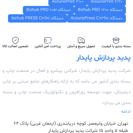
AccurioPrint 2100
AccurioPrint 6120
دستگاه Bizhub PRO 1200
دستگاه Bizhub PRO 1051
دستگاه AccurioPress C83hc
دستگاه bizhub PRESS C71hc
بسته بندی با کیفیت
تحویل سریع و آسان
پرداخت امن آنلاین
تضمین اصالت کالا
پدید پردازش پایدار
شرکت پدید پردازش پایدار، شرکتی پیشرو و فعال در صنعت چاپ و
بسته بندی کشور می باشد که به ارائه راهکارهای جامع مبتنی بر چاپ
دیجیتال، جهت توسعه روزافزون و تکنولوژیک صنعت چاپ و بسته
بندی می پردازد.
ادامه
تهران, خیابان ولیعصر, کوچه دریابندری (ارمغان غربی) پلاک 64
طبقه ۵ واحد ۱۵ شرکت پدید پردازش پایدار