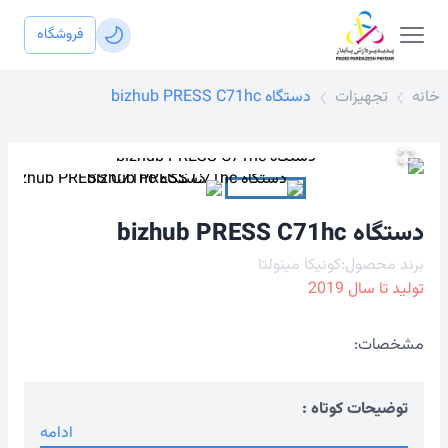
فروشگاه
خانه
تجهیزات
دستگاه bizhub PRESS C71hc
دستگاه bizhub PRESS C71hc
برند محصول:
کونیکا مینولتا
تولید تا سال
2019
مشخصات:
توضیحات کوتاه :
ادامه