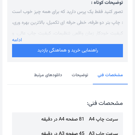
توضیحات کوتاه :
تصور کنید فقط یک پرس دارید که برای همه چیز خوب است
: چاپ بنر دو طرفه، خطی حرفه ای تکمیل، بالاترین بهره وری،
کیفیت خودکار زمان واقعی تنظیمات، کیفیت چاپ عالی، و
ادامه
بسیاری موارد دیگر... این سری AccurioPress C4080 از
راهنمایی خرید و هماهنگی بازدید
Konica Minolta است. دستگاه چاپ رنگی چابک ما با
ویژگی هایی که دارد به شما امکان می دهد تجارت خود را به
مشخصات فنی
توضیحات
دانلودهای مرتبط
بازارهای جدید گسترش دهید و جریان های درآمدی جدید
ایجاد کنید.
مشحصات فنی:
سرعت چاپ A4
81 صفحه A4 در دقیقه
سرعت چاپ A3
45 صفحه A3 در دقیقه