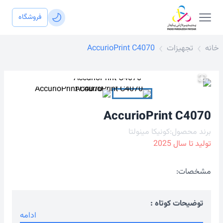
فروشگاه
خانه
تجهیزات
AccurioPrint C4070
AccurioPrint C4070
برند محصول:
کونیکا مینولتا
تولید تا سال
2025
مشخصات:
توضیحات کوتاه :
ادامه