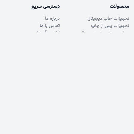
محصولات
دسترسی سریع
تجهیزات چاپ دیجیتال
درباره ما
تجهیزات پس از چاپ
تماس با ما
مواد مصرفی چاپ دیجیتال
اخبار و آموزش
تونر کونیکا مینولتا
پشتیبانی
خدمات مشتریان
فروش
سوالات متداول
خدمات
قوانین و مقررات
مشاوره
شکایات و انتقادات
آموزش
نظرسنجی
© 2023 - Padid Pardazesh Paydar. All rights
reserved