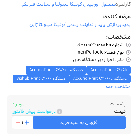
گارانتی:
محصول اورجینال کونیکا مینولتا و سلامت فیزیکی
عرضه کننده:
پدیدپردازش پایدار نماینده رسمی کونیکا مینولتا ژاپن
مشخصات:
شماره قطعه:
SP00-0220
نوع قطعه:
nonPeriodic
قابل اجرا روی دستگاه های :
AccurioPrint C4065
دستگاه AccurioPrint C3070L
دستگاه Accurio Print C2060L
دستگاه Bizhub Print C1060
مشاهده همه
وضعیت
موجود
قیمت
درخواست پیش فاکتور
افزودن به سبدخرید
1