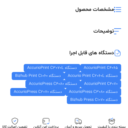
مشخصات محصول
توضیحات
دستگاه های قابل اجرا
AccurioPrint C4065
دستگاه AccurioPrint C3070L
دستگاه Accurio Print C2060L
دستگاه Bizhub Print C1060
AccurioPrint C4070
دستگاه AccurioPress C4080
دستگاه AccurioPress C3080
دستگاه AccurioPress C2070
دستگاه Bizhub Press C1070
بسته بندی با کیفیت
تحویل سریع و آسان
پرداخت امن آنلاین
تضمین اصالت کالا