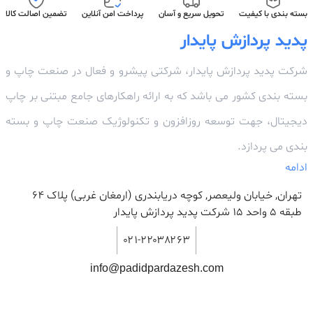
بسته بندی با کیفیت
تحویل سریع و آسان
پرداخت امن آنلاین
تضمین اصالت کالا
پدید پردازش پایدار
شرکت پدید پردازش پایدار، شرکتی پیشرو و فعال در صنعت چاپ و
بسته بندی کشور می باشد که به ارائه راهکارهای جامع مبتنی بر چاپ
دیجیتال، جهت توسعه روزافزون و تکنولوژیک صنعت چاپ و بسته
بندی می پردازد.
ادامه
تهران, خیابان ولیعصر, کوچه دریابندری (ارمغان غربی) پلاک 64
طبقه ۵ واحد ۱۵ شرکت پدید پردازش پایدار
۰۲۱-۲۲۰۳۸۲۶۳
info@padidpardazesh.com