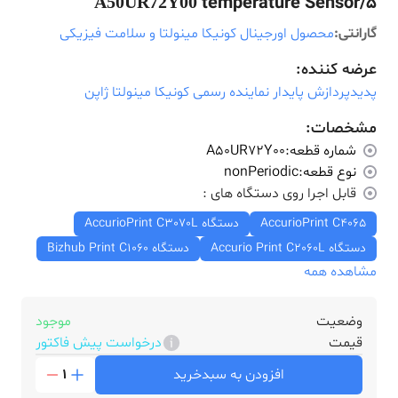
temperature Sensor/5
A50UR72Y00
گارانتی:
محصول اورجینال کونیکا مینولتا و سلامت فیزیکی
عرضه کننده:
پدیدپردازش پایدار نماینده رسمی کونیکا مینولتا ژاپن
مشخصات:
شماره قطعه:
A50UR72Y00
نوع قطعه:
nonPeriodic
قابل اجرا روی دستگاه های :
AccurioPrint C4065
دستگاه AccurioPrint C3070L
دستگاه Accurio Print C2060L
دستگاه Bizhub Print C1060
مشاهده همه
وضعیت
موجود
قیمت
درخواست پیش فاکتور
افزودن به سبدخرید
1