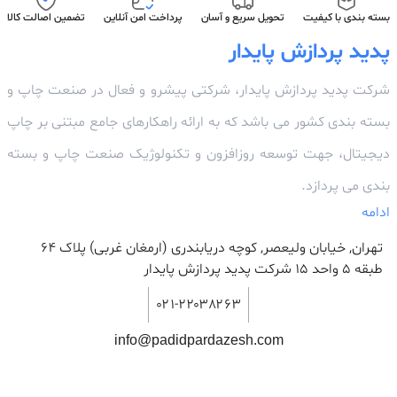
بسته بندی با کیفیت
تحویل سریع و آسان
پرداخت امن آنلاین
تضمین اصالت کالا
پدید پردازش پایدار
شرکت پدید پردازش پایدار، شرکتی پیشرو و فعال در صنعت چاپ و
بسته بندی کشور می باشد که به ارائه راهکارهای جامع مبتنی بر چاپ
دیجیتال، جهت توسعه روزافزون و تکنولوژیک صنعت چاپ و بسته
بندی می پردازد.
ادامه
تهران, خیابان ولیعصر, کوچه دریابندری (ارمغان غربی) پلاک 64
طبقه ۵ واحد ۱۵ شرکت پدید پردازش پایدار
۰۲۱-۲۲۰۳۸۲۶۳
info@padidpardazesh.com