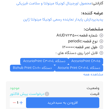
گارانتی:
محصول اورجینال کونیکا مینولتا و سلامت فیزیکی
عرضه کننده:
پدیدپردازش پایدار نماینده رسمی کونیکا مینولتا ژاپن
مشخصات:
شماره قطعه:
A1UD723500
نوع قطعه:
periodic
طول عمر قطعه:
1200000
قابل اجرا روی دستگاه های :
AccurioPrint C4065
دستگاه AccurioPrint C3070L
دستگاه Accurio Print C2060L
دستگاه Bizhub Print C1060
مشاهده همه
وضعیت
موجود
قیمت
درخواست پیش فاکتور
افزودن به سبدخرید
1