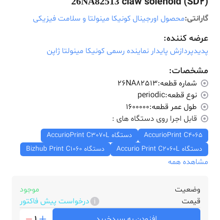
claw solenoid (SD2)
26NA82513
گارانتی:
محصول اورجینال کونیکا مینولتا و سلامت فیزیکی
عرضه کننده:
پدیدپردازش پایدار نماینده رسمی کونیکا مینولتا ژاپن
مشخصات:
شماره قطعه:
26NA82513
نوع قطعه:
periodic
طول عمر قطعه:
1600000
قابل اجرا روی دستگاه های :
AccurioPrint C4065
دستگاه AccurioPrint C3070L
دستگاه Accurio Print C2060L
دستگاه Bizhub Print C1060
مشاهده همه
وضعیت
موجود
قیمت
درخواست پیش فاکتور
افزودن به سبدخرید
1