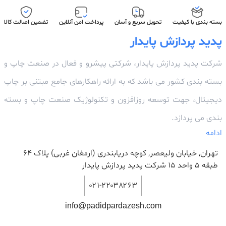
بسته بندی با کیفیت
تحویل سریع و آسان
پرداخت امن آنلاین
تضمین اصالت کالا
پدید پردازش پایدار
شرکت پدید پردازش پایدار، شرکتی پیشرو و فعال در صنعت چاپ و
بسته بندی کشور می باشد که به ارائه راهکارهای جامع مبتنی بر چاپ
دیجیتال، جهت توسعه روزافزون و تکنولوژیک صنعت چاپ و بسته
بندی می پردازد.
ادامه
تهران, خیابان ولیعصر, کوچه دریابندری (ارمغان غربی) پلاک 64
طبقه ۵ واحد ۱۵ شرکت پدید پردازش پایدار
۰۲۱-۲۲۰۳۸۲۶۳
info@padidpardazesh.com