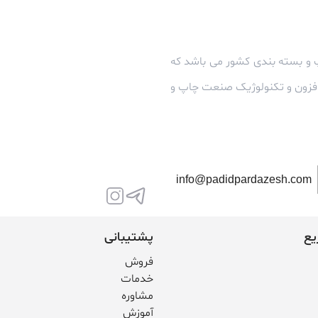
 و بسته بندی کشور می باشد که
زافزون و تکنولوژیک صنعت چاپ و
info@padidpardazesh.com
یع
پشتیبانی
فروش
خدمات
مشاوره
آموزش