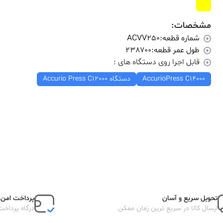
مشخصات:
شماره قطعه:
ACVV250
طول عمر قطعه:
238700
قابل اجرا روی دستگاه های :
AccurioPress C14000
دستگاه Accurio Press C12000
تحویل سریع و آسان
پرداخت امن آ
ارسال کالا در سریع ترین زمان ممکن
درگاه پرداخت