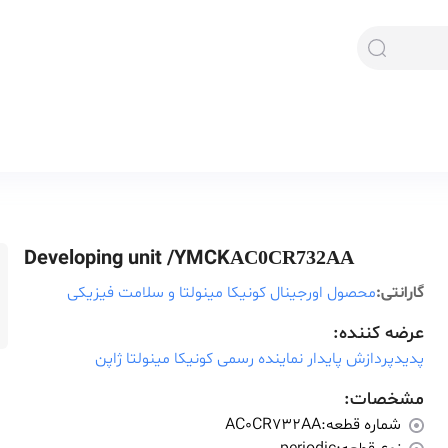
Developing unit /YMCK
AC0CR732AA
گارانتی:
محصول اورجینال کونیکا مینولتا و سلامت فیزیکی
عرضه کننده:
پدیدپردازش پایدار نماینده رسمی کونیکا مینولتا ژاپن
مشخصات:
شماره قطعه:
AC0CR732AA