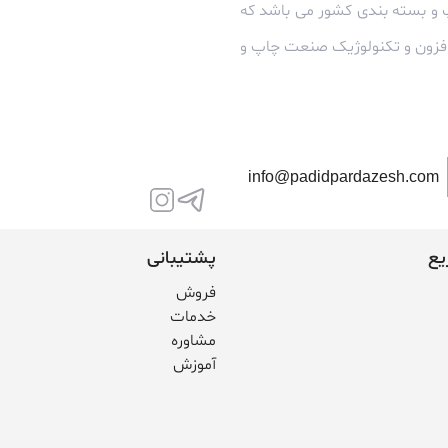
 و بسته بندی کشور می باشد که
زافزون و تکنولوژیک صنعت چاپ و
info@padidpardazesh.com
یع
پشتیبانی
فروش
خدمات
مشاوره
آموزش