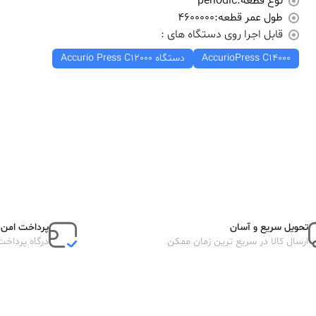
نوع قطعه:
periodic
طول عمر قطعه:
4600000
قابل اجرا روی دستگاه های :
AccurioPress C14000
دستگاه Accurio Press C12000
تحویل سریع و آسان
پرداخت امن آ
ارسال کالا در سریع ترین زمان ممکن
درگاه پرداخت