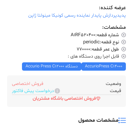
عرضه کننده:
پدیدپردازش پایدار نماینده رسمی کونیکا مینولتا ژاپن
مشخصات:
شماره قطعه:
A1RF520400
نوع قطعه:
periodic
طول عمر قطعه:
770000
قابل اجرا روی دستگاه های :
AccurioPress C14000
دستگاه Accurio Press C12000
وضعیت
فروش اختصاصی
قیمت
درخواست پیش فاکتور
فروش اختصاصی باشگاه مشتریان
مشخصات محصول