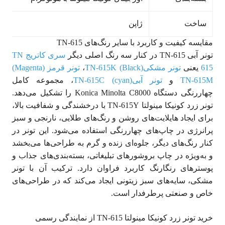
ساخت
ژاپن
مقایسه کیفیت و کاربرد با سایر رنگ‌های TN-615
تونر آبی TN-615 در کنار سه رنگ اصلی دیگر
سری کاتریج TN
615
یعنی
تونر مشکی(Black) TN-615K
،
تونر قرمز (Magenta)
TN-615M
و
تونر آبی(cyan) TN-615C
، مجموعه کامل
چهاررنگی دستگاه Konica Minolta C8000 را تشکیل می‌دهد.
تونر زرد کونیکا مینولتا TN-615Y با درخشندگی و شفافیت بالا،
برای ایجاد هایلایت‌های روشن و رنگ‌های طلایی، نارنجی و سبز
پرانرژی در چاپ‌های چهاررنگی استفاده می‌شود. این تونر در
کنار رنگ‌های دیگر، جلوه‌ای زنده و گرم به طراحی‌ها می‌بخشد
و به‌ویژه در چاپ بروشورهای تبلیغاتی، بسته‌بندی‌های جذاب و
پوسترهای رنگارنگ کاربرد فراوان دارد. ترکیب آن با تونر
مشکی، سایه‌های سبز زیتونی ایجاد می‌کند که در طراحی‌های
خاص و صنعتی پرطرفدار است.
خرید تونر زرد کونیکا مینولتا TN-615 از نمایندگی رسمی