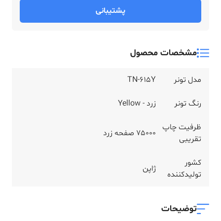
پشتیبانی
مشخصات محصول
مدل تونر
TN-615Y
رنگ تونر
زرد - Yellow
ظرفیت چاپ
75000 صفحه زرد
تقریبی
کشور
ژاپن
تولیدکننده
توضیحات