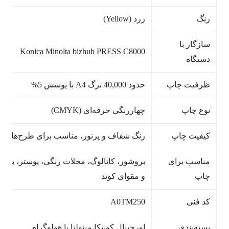
رنگ
زرد (Yellow)
سازگار با
Konica Minolta bizhub PRESS C8000
دستگاه
ظرفیت چاپ
حدود 40,000 برگ A4 با پوشش 5%
نوع چاپ
چهاررنگی حرفه‌ای (CMYK)
کیفیت چاپ
رنگ شفاف و پرنور، مناسب برای طرح‌های گر
مناسب برای
بروشور، کاتالوگ، مجلات رنگی، پوستر، بسته‌
چاپ
و مقوای کوتد
کد فنی
A0TM250
بسته‌بندی
اورجینال کونیکا مینولتا با هولوگرام