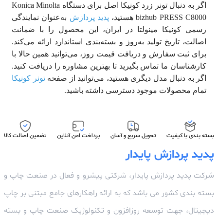
اگر به دنبال تونر
زرد کونیکا
اصل برای دستگاه
Konica Minolta
bizhub PRESS C8000
هستید،
پدید پردازش
به‌عنوان
نمایندگی
رسمی کونیکا مینولتا در ایران
، این محصول را با ضمانت
اصالت، تاریخ تولید به‌روز و بسته‌بندی استاندارد ارائه می‌کند.
برای ثبت سفارش و دریافت قیمت روز، می‌توانید همین حالا با
کارشناسان ما
تماس بگیرید
تا بهترین مشاوره را دریافت کنید.
اگر به دنبال مدل دیگری هستید، می‌توانید از صفحه
تونر کونیکا
تمام محصولات موجود دسترسی داشته باشید.
بسته بندی با کیفیت
تحویل سریع و آسان
پرداخت امن آنلاین
تضمین اصالت کالا
پدید پردازش پایدار
شرکت پدید پردازش پایدار، شرکتی پیشرو و فعال در صنعت چاپ و
بسته بندی کشور می باشد که به ارائه راهکارهای جامع مبتنی بر چاپ
دیجیتال، جهت توسعه روزافزون و تکنولوژیک صنعت چاپ و بسته