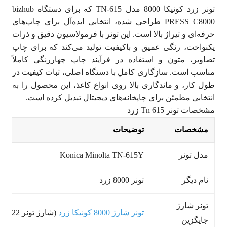
تونر زرد کونیکا 8000 مدل
TN-615
که برای دستگاه
bizhub
PRESS C8000
طراحی شده، انتخابی ایده‌آل برای چاپ‌های
حرفه‌ای و تیراژ بالا است. این تونر با فرمولاسیون دقیق و ذرات
یکنواخت، رنگی عمیق و باکیفیت تولید می‌کند که برای چاپ
تصاویر، متون و استفاده در فرآیند چاپ چهاررنگی کاملاً
مناسب است. سازگاری کامل با دستگاه اصلی، ثبات کیفیت در
طول کار، و ماندگاری بالا روی انواع کاغذ، این محصول را به
انتخابی مطمئن برای چاپخانه‌های دیجیتال تبدیل کرده است.
مشخصات تونر Tn 615 زرد
مشخصات
توضیحات
مدل تونر
Konica Minolta TN-615Y
نام دیگر
تونر 8000 زرد
تونر شارژ
تونر شارژ 8000 کونیکا زرد
(شارژ تونر TN-622)
جایگزین