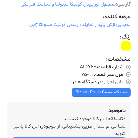
گارانتی:
محصول اورجینال کونیکا مینولتا و سلامت فیزیکی
عرضه کننده:
پدیدپردازش پایدار نماینده رسمی کونیکا مینولتا ژاپن
رنگ:
مشخصات:
شماره قطعه:
A1DY250
طول عمر قطعه:
75000
قابل اجرا روی دستگاه های :
دستگاه Bizhub Press C8000
ناموجود
متاسفانه این کالا موجود نیست.
شما می توانید از طریق پشتیبانی, از موجودی این کالا باخبر
شوید