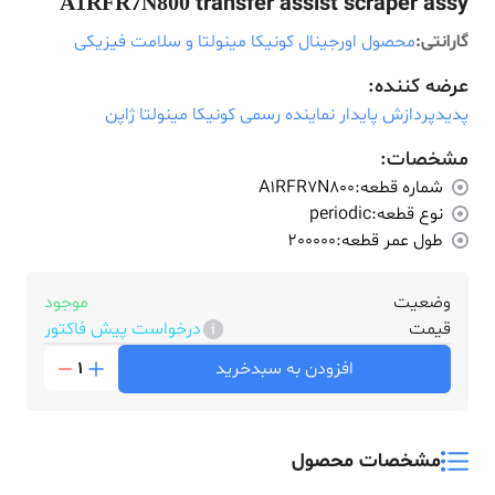
transfer assist scraper assy
A1RFR7N800
گارانتی:
محصول اورجینال کونیکا مینولتا و سلامت فیزیکی
عرضه کننده:
پدیدپردازش پایدار نماینده رسمی کونیکا مینولتا ژاپن
مشخصات:
شماره قطعه:
A1RFR7N800
نوع قطعه:
periodic
طول عمر قطعه:
200000
وضعیت
موجود
قیمت
درخواست پیش فاکتور
افزودن به سبدخرید
1
مشخصات محصول