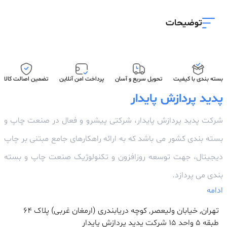
توضیحات
بسته بندی با کیفیت
تحویل سریع و آسان
پرداخت امن آنلاین
تضمین اصالت کالا
پدید پردازش پایدار
شرکت پدید پردازش پایدار، شرکتی پیشرو و فعال در صنعت چاپ و
بسته بندی کشور می باشد که به ارائه راهکارهای جامع مبتنی بر چاپ
دیجیتال، جهت توسعه روزافزون و تکنولوژیک صنعت چاپ و بسته
بندی می پردازد.
ادامه
تهران, خیابان ولیعصر, کوچه دریابندری (ارمغان غربی) پلاک 64
طبقه ۵ واحد ۱۵ شرکت پدید پردازش پایدار