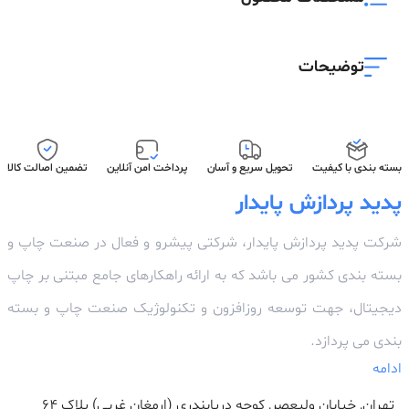
توضیحات
بسته بندی با کیفیت
تحویل سریع و آسان
پرداخت امن آنلاین
تضمین اصالت کالا
پدید پردازش پایدار
شرکت پدید پردازش پایدار، شرکتی پیشرو و فعال در صنعت چاپ و
بسته بندی کشور می باشد که به ارائه راهکارهای جامع مبتنی بر چاپ
دیجیتال، جهت توسعه روزافزون و تکنولوژیک صنعت چاپ و بسته
بندی می پردازد.
ادامه
تهران, خیابان ولیعصر, کوچه دریابندری (ارمغان غربی) پلاک 64