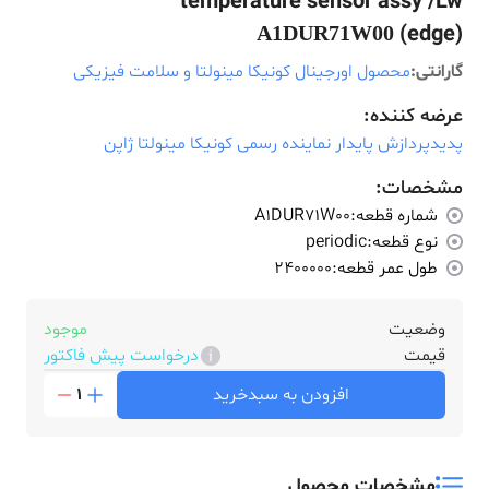
temperature sensor assy /Lw
(edge)
A1DUR71W00
گارانتی:
محصول اورجینال کونیکا مینولتا و سلامت فیزیکی
عرضه کننده:
پدیدپردازش پایدار نماینده رسمی کونیکا مینولتا ژاپن
مشخصات:
شماره قطعه:
A1DUR71W00
نوع قطعه:
periodic
طول عمر قطعه:
2400000
وضعیت
موجود
قیمت
درخواست پیش فاکتور
افزودن به سبدخرید
1
مشخصات محصول