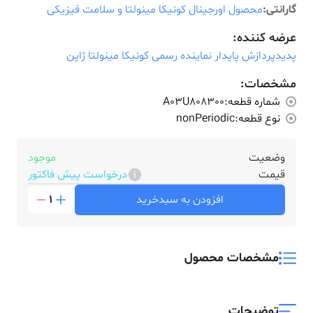
گارانتی:
محصول اورجینال کونیکا مینولتا و سلامت فیزیکی
عرضه کننده:
پدیدپردازش پایدار نماینده رسمی کونیکا مینولتا ژاپن
مشخصات:
شماره قطعه:
A03U808300
نوع قطعه:
nonPeriodic
وضعیت
موجود
قیمت
درخواست پیش فاکتور
افزودن به سبدخرید
1
مشخصات محصول
توضیحات