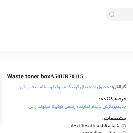
Waste toner box
A50UR70115
گارانتی:
محصول اورجینال کونیکا مینولتا و سلامت فیزیکی
عرضه کننده:
پدیدپردازش پایدار نماینده رسمی کونیکا مینولتا ژاپن
مشخصات:
شماره قطعه:
A50UR70115