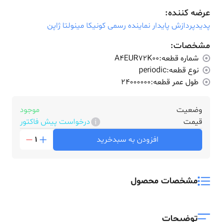
عرضه کننده:
پدیدپردازش پایدار نماینده رسمی کونیکا مینولتا ژاپن
مشخصات:
شماره قطعه:
A4EUR72K00
نوع قطعه:
periodic
طول عمر قطعه:
24000000
وضعیت
موجود
قیمت
درخواست پیش فاکتور
افزودن به سبدخرید
1
مشخصات محصول
توضیحات