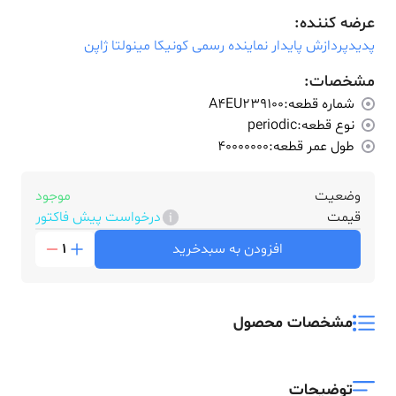
عرضه کننده:
پدیدپردازش پایدار نماینده رسمی کونیکا مینولتا ژاپن
مشخصات:
شماره قطعه:
A4EU239100
نوع قطعه:
periodic
طول عمر قطعه:
40000000
وضعیت
موجود
قیمت
درخواست پیش فاکتور
افزودن به سبدخرید
1
مشخصات محصول
توضیحات