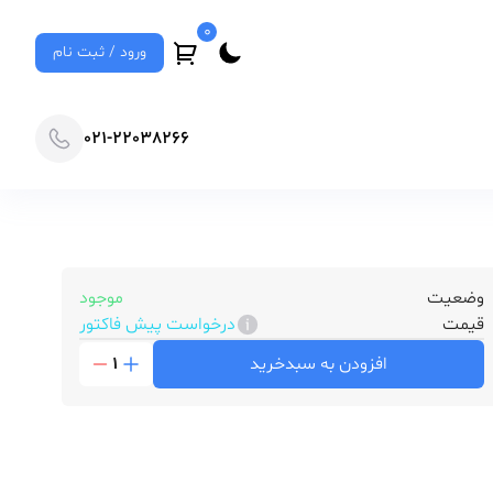
0
ورود / ثبت نام
021-22038266
وضعیت
موجود
قیمت
درخواست پیش فاکتور
افزودن به سبدخرید
1