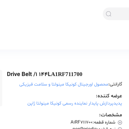
Drive Belt /1 144L
A1RF711700
گارانتی:
محصول اورجینال کونیکا مینولتا و سلامت فیزیکی
عرضه کننده:
پدیدپردازش پایدار نماینده رسمی کونیکا مینولتا ژاپن
مشخصات:
شماره قطعه:
A1RF711700