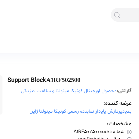
Support Block
A1RF502500
گارانتی:
محصول اورجینال کونیکا مینولتا و سلامت فیزیکی
عرضه کننده:
پدیدپردازش پایدار نماینده رسمی کونیکا مینولتا ژاپن
مشخصات:
شماره قطعه:
A1RF502500