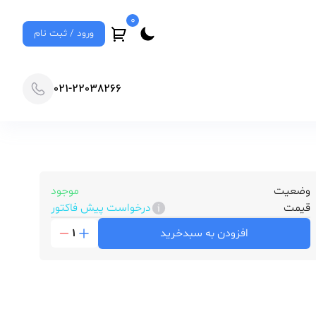
0
ورود / ثبت نام
021-22038266
وضعیت
موجود
قیمت
درخواست پیش فاکتور
افزودن به سبدخرید
1