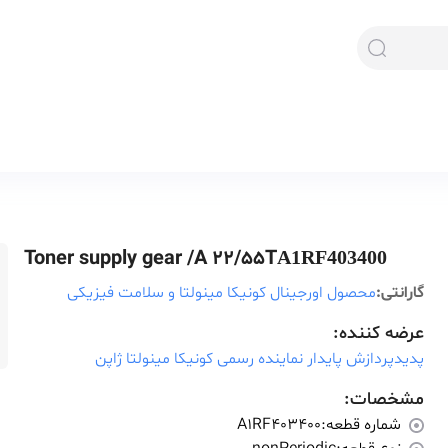
Toner supply gear /A 22/55T
A1RF403400
گارانتی:
محصول اورجینال کونیکا مینولتا و سلامت فیزیکی
عرضه کننده:
پدیدپردازش پایدار نماینده رسمی کونیکا مینولتا ژاپن
مشخصات:
شماره قطعه:
A1RF403400