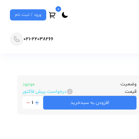
0
ورود / ثبت نام
021-22038266
وضعیت
موجود
قیمت
درخواست پیش فاکتور
افزودن به سبدخرید
1