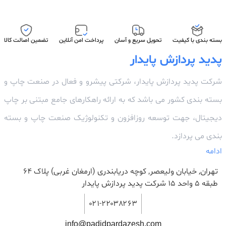
بسته بندی با کیفیت
تحویل سریع و آسان
پرداخت امن آنلاین
تضمین اصالت کالا
پدید پردازش پایدار
شرکت پدید پردازش پایدار، شرکتی پیشرو و فعال در صنعت چاپ و
بسته بندی کشور می باشد که به ارائه راهکارهای جامع مبتنی بر چاپ
دیجیتال، جهت توسعه روزافزون و تکنولوژیک صنعت چاپ و بسته
بندی می پردازد.
ادامه
تهران, خیابان ولیعصر, کوچه دریابندری (ارمغان غربی) پلاک 64
طبقه ۵ واحد ۱۵ شرکت پدید پردازش پایدار
۰۲۱-۲۲۰۳۸۲۶۳
info@padidpardazesh.com