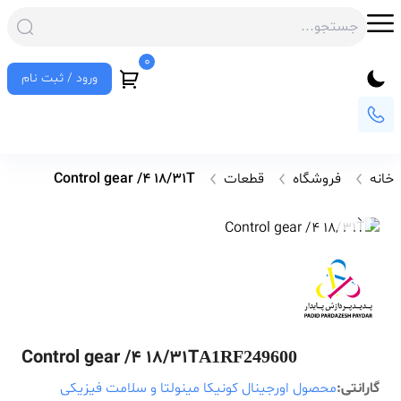
0
ورود / ثبت نام
خانه
فروشگاه
قطعات
Control gear /4 18/31T
Control gear /4 18/31T
A1RF249600
گارانتی:
محصول اورجینال کونیکا مینولتا و سلامت فیزیکی