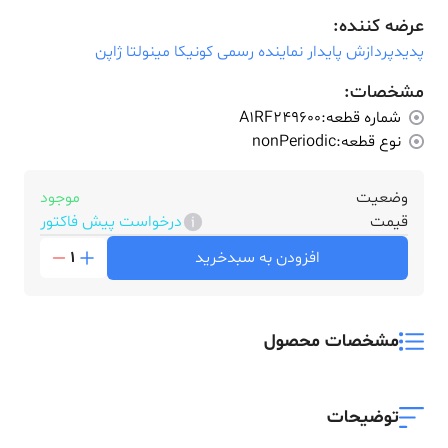
عرضه کننده:
پدیدپردازش پایدار نماینده رسمی کونیکا مینولتا ژاپن
مشخصات:
شماره قطعه:
A1RF249600
نوع قطعه:
nonPeriodic
وضعیت
موجود
قیمت
درخواست پیش فاکتور
افزودن به سبدخرید
1
مشخصات محصول
توضیحات