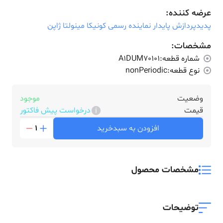
عرضه کننده:
پدیدپردازش پایدار نماینده رسمی کونیکا مینولتا ژاپن
مشخصات:
شماره قطعه:
A1DUM70101
نوع قطعه:
nonPeriodic
وضعیت
موجود
قیمت
درخواست پیش فاکتور
افزودن به سبدخرید
1
مشخصات محصول
توضیحات