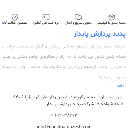
بسته بندی با کیفیت
تحویل سریع و آسان
پرداخت امن آنلاین
تضمین اصالت کالا
پدید پردازش پایدار
شرکت پدید پردازش پایدار، شرکتی پیشرو و فعال در صنعت چاپ و
بسته بندی کشور می باشد که به ارائه راهکارهای جامع مبتنی بر چاپ
دیجیتال، جهت توسعه روزافزون و تکنولوژیک صنعت چاپ و بسته
بندی می پردازد.
ادامه
تهران, خیابان ولیعصر, کوچه دریابندری (ارمغان غربی) پلاک 64
طبقه ۵ واحد ۱۵ شرکت پدید پردازش پایدار
۰۲۱-۲۲۰۳۸۲۶۳
info@padidpardazesh.com