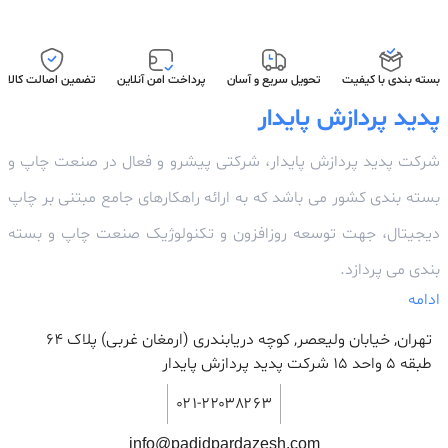
بسته بندی با کیفیت
تحویل سریع و آسان
پرداخت امن آنلاین
تضمین اصالت کالا
پدید پردازش پایدار
شرکت پدید پردازش پایدار، شرکتی پیشرو و فعال در صنعت چاپ و
بسته بندی کشور می باشد که به ارائه راهکارهای جامع مبتنی بر چاپ
دیجیتال، جهت توسعه روزافزون و تکنولوژیک صنعت چاپ و بسته
بندی می پردازد.
ادامه
تهران, خیابان ولیعصر, کوچه دریابندری (ارمغان غربی) پلاک 64
طبقه ۵ واحد ۱۵ شرکت پدید پردازش پایدار
۰۲۱-۲۲۰۳۸۲۶۳
info@padidpardazesh.com