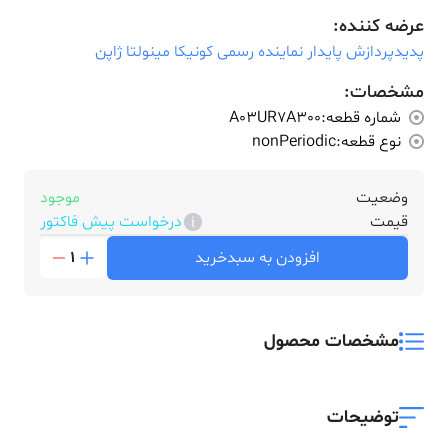
عرضه کننده:
پدیدپردازش پایدار نماینده رسمی کونیکا مینولتا ژاپن
مشخصات:
شماره قطعه:
A03UR7A300
نوع قطعه:
nonPeriodic
وضعیت
موجود
قیمت
درخواست پیش فاکتور
افزودن به سبدخرید
1
مشخصات محصول
توضیحات