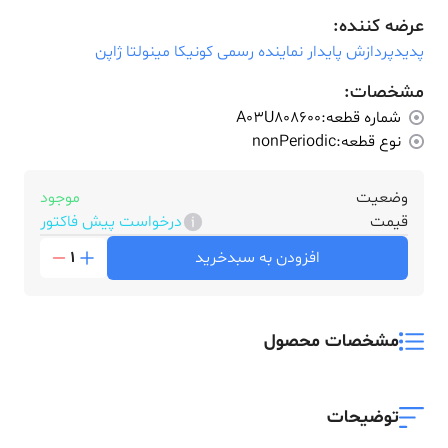
عرضه کننده:
پدیدپردازش پایدار نماینده رسمی کونیکا مینولتا ژاپن
مشخصات:
شماره قطعه:
A03U808600
نوع قطعه:
nonPeriodic
وضعیت
موجود
قیمت
درخواست پیش فاکتور
افزودن به سبدخرید
1
مشخصات محصول
توضیحات