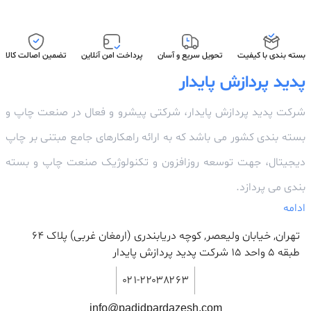
بسته بندی با کیفیت
تحویل سریع و آسان
پرداخت امن آنلاین
تضمین اصالت کالا
پدید پردازش پایدار
شرکت پدید پردازش پایدار، شرکتی پیشرو و فعال در صنعت چاپ و
بسته بندی کشور می باشد که به ارائه راهکارهای جامع مبتنی بر چاپ
دیجیتال، جهت توسعه روزافزون و تکنولوژیک صنعت چاپ و بسته
بندی می پردازد.
ادامه
تهران, خیابان ولیعصر, کوچه دریابندری (ارمغان غربی) پلاک 64
طبقه ۵ واحد ۱۵ شرکت پدید پردازش پایدار
۰۲۱-۲۲۰۳۸۲۶۳
info@padidpardazesh.com