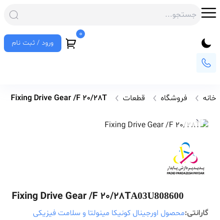
0
ورود / ثبت نام
خانه
فروشگاه
قطعات
Fixing Drive Gear /F 20/28T
Fixing Drive Gear /F 20/28T
A03U808600
گارانتی:
محصول اورجینال کونیکا مینولتا و سلامت فیزیکی