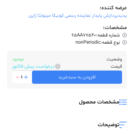
عرضه کننده:
پدیدپردازش پایدار نماینده رسمی کونیکا مینولتا ژاپن
مشخصات:
شماره قطعه:
65AA77540
نوع قطعه:
nonPeriodic
وضعیت
موجود
قیمت
درخواست پیش فاکتور
افزودن به سبدخرید
1
مشخصات محصول
توضیحات