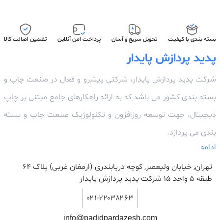
بسته بندی با کیفیت
تحویل سریع و آسان
پرداخت امن آنلاین
تضمین اصالت کالا
پدید پردازش پایدار
شرکت پدید پردازش پایدار، شرکتی پیشرو و فعال در صنعت چاپ و
بسته بندی کشور می باشد که به ارائه راهکارهای جامع مبتنی بر چاپ
دیجیتال، جهت توسعه روزافزون و تکنولوژیک صنعت چاپ و بسته
بندی می پردازد.
ادامه
تهران, خیابان ولیعصر, کوچه دریابندری (ارمغان غربی) پلاک 64
طبقه ۵ واحد ۱۵ شرکت پدید پردازش پایدار
۰۲۱-۲۲۰۳۸۲۶۳
info@padidpardazesh.com