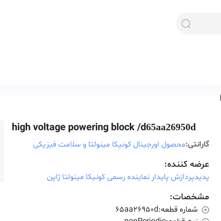
high voltage powering block /d
65aa26950d
گارانتی:
محصول اورجینال کونیکا مینولتا و سلامت فیزیکی
عرضه کننده:
پدیدپردازش پایدار نماینده رسمی کونیکا مینولتا ژاپن
مشخصات:
شماره قطعه:
65aa26950d