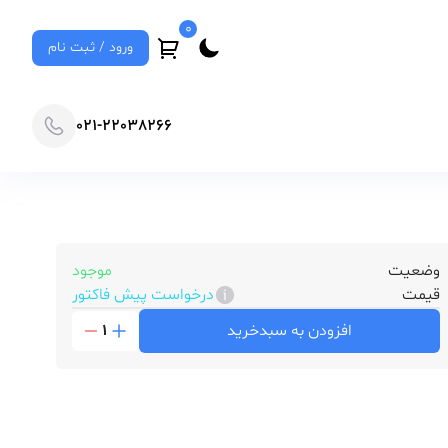
0
ورود / ثبت نام
021-22038266
وضعیت
موجود
قیمت
درخواست پیش فاکتور
افزودن به سبدخرید
1