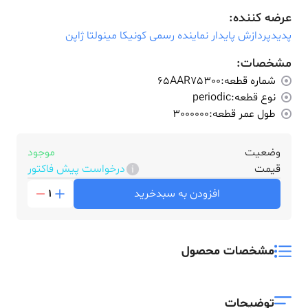
عرضه کننده:
پدیدپردازش پایدار نماینده رسمی کونیکا مینولتا ژاپن
مشخصات:
شماره قطعه:
65AAR75300
نوع قطعه:
periodic
طول عمر قطعه:
3000000
وضعیت
موجود
قیمت
درخواست پیش فاکتور
افزودن به سبدخرید
1
مشخصات محصول
توضیحات