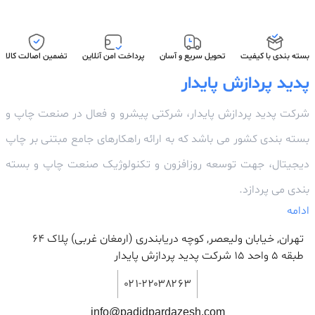
بسته بندی با کیفیت
تحویل سریع و آسان
پرداخت امن آنلاین
تضمین اصالت کالا
پدید پردازش پایدار
شرکت پدید پردازش پایدار، شرکتی پیشرو و فعال در صنعت چاپ و
بسته بندی کشور می باشد که به ارائه راهکارهای جامع مبتنی بر چاپ
دیجیتال، جهت توسعه روزافزون و تکنولوژیک صنعت چاپ و بسته
بندی می پردازد.
ادامه
تهران, خیابان ولیعصر, کوچه دریابندری (ارمغان غربی) پلاک 64
طبقه ۵ واحد ۱۵ شرکت پدید پردازش پایدار
۰۲۱-۲۲۰۳۸۲۶۳
info@padidpardazesh.com