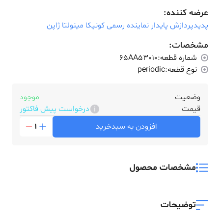
عرضه کننده:
پدیدپردازش پایدار نماینده رسمی کونیکا مینولتا ژاپن
مشخصات:
شماره قطعه:
65AA53010
نوع قطعه:
periodic
وضعیت
موجود
قیمت
درخواست پیش فاکتور
افزودن به سبدخرید
1
مشخصات محصول
توضیحات