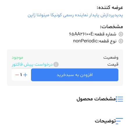
عرضه کننده:
پدیدپردازش پایدار نماینده رسمی کونیکا مینولتا ژاپن
مشخصات:
شماره قطعه:
65AA26100E
نوع قطعه:
nonPeriodic
وضعیت
موجود
قیمت
درخواست پیش فاکتور
افزودن به سبدخرید
1
مشخصات محصول
توضیحات