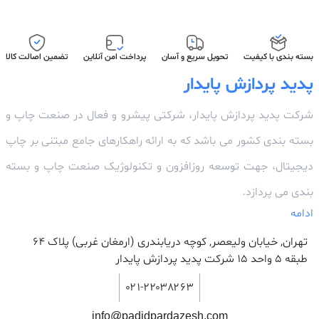
بسته بندی با کیفیت
تحویل سریع و آسان
پرداخت امن آنلاین
تضمین اصالت کالا
پدید پردازش پایدار
شرکت پدید پردازش پایدار، شرکتی پیشرو و فعال در صنعت چاپ و
بسته بندی کشور می باشد که به ارائه راهکارهای جامع مبتنی بر چاپ
دیجیتال، جهت توسعه روزافزون و تکنولوژیک صنعت چاپ و بسته
بندی می پردازد.
ادامه
تهران, خیابان ولیعصر, کوچه دریابندری (ارمغان غربی) پلاک 64
طبقه ۵ واحد ۱۵ شرکت پدید پردازش پایدار
۰۲۱-۲۲۰۳۸۲۶۳
info@padidpardazesh.com