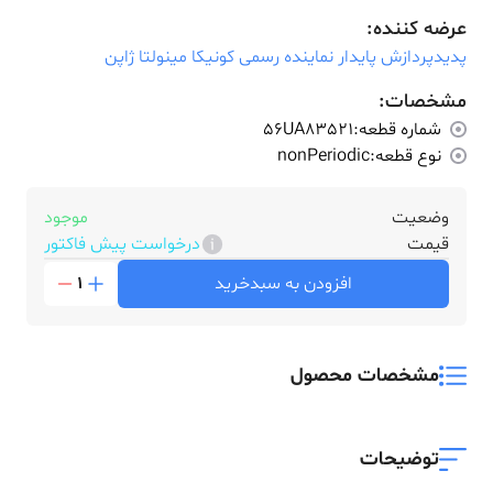
عرضه کننده:
پدیدپردازش پایدار نماینده رسمی کونیکا مینولتا ژاپن
مشخصات:
شماره قطعه:
56UA83521
نوع قطعه:
nonPeriodic
وضعیت
موجود
قیمت
درخواست پیش فاکتور
افزودن به سبدخرید
1
مشخصات محصول
توضیحات