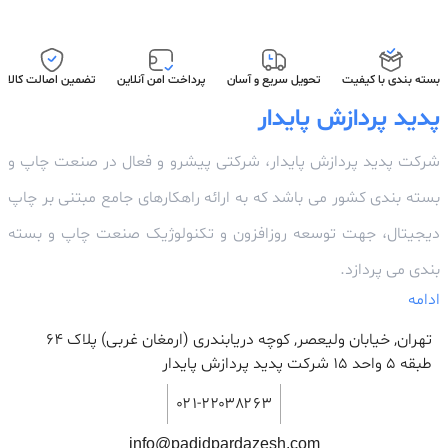
بسته بندی با کیفیت
تحویل سریع و آسان
پرداخت امن آنلاین
تضمین اصالت کالا
پدید پردازش پایدار
شرکت پدید پردازش پایدار، شرکتی پیشرو و فعال در صنعت چاپ و
بسته بندی کشور می باشد که به ارائه راهکارهای جامع مبتنی بر چاپ
دیجیتال، جهت توسعه روزافزون و تکنولوژیک صنعت چاپ و بسته
بندی می پردازد.
ادامه
تهران, خیابان ولیعصر, کوچه دریابندری (ارمغان غربی) پلاک 64
طبقه ۵ واحد ۱۵ شرکت پدید پردازش پایدار
۰۲۱-۲۲۰۳۸۲۶۳
info@padidpardazesh.com