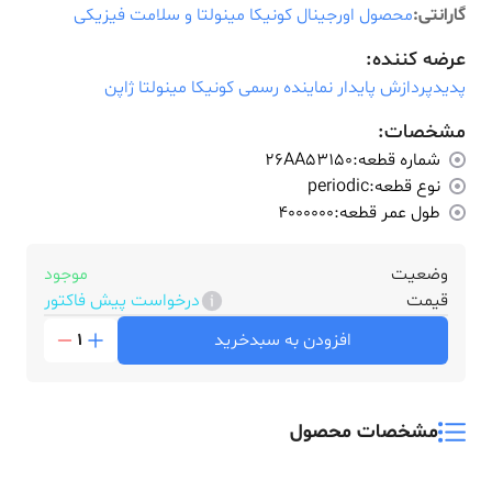
گارانتی:
محصول اورجینال کونیکا مینولتا و سلامت فیزیکی
عرضه کننده:
پدیدپردازش پایدار نماینده رسمی کونیکا مینولتا ژاپن
مشخصات:
شماره قطعه:
26AA53150
نوع قطعه:
periodic
طول عمر قطعه:
4000000
وضعیت
موجود
قیمت
درخواست پیش فاکتور
افزودن به سبدخرید
1
مشخصات محصول