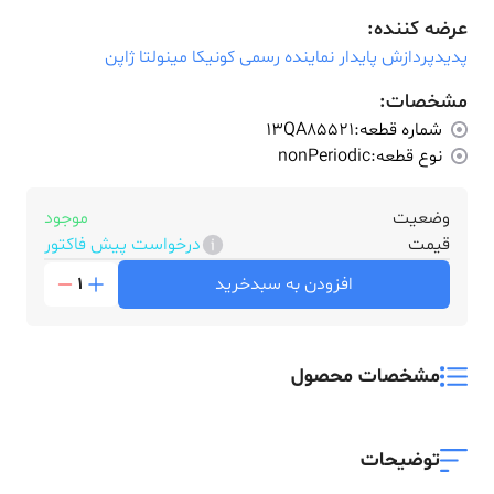
عرضه کننده:
پدیدپردازش پایدار نماینده رسمی کونیکا مینولتا ژاپن
مشخصات:
شماره قطعه:
13QA85521
نوع قطعه:
nonPeriodic
وضعیت
موجود
قیمت
درخواست پیش فاکتور
افزودن به سبدخرید
1
مشخصات محصول
توضیحات