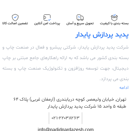
بسته بندی با کیفیت
تحویل سریع و آسان
پرداخت امن آنلاین
تضمین اصالت کالا
پدید پردازش پایدار
شرکت پدید پردازش پایدار، شرکتی پیشرو و فعال در صنعت چاپ و
بسته بندی کشور می باشد که به ارائه راهکارهای جامع مبتنی بر چاپ
دیجیتال، جهت توسعه روزافزون و تکنولوژیک صنعت چاپ و بسته
بندی می پردازد.
ادامه
تهران, خیابان ولیعصر, کوچه دریابندری (ارمغان غربی) پلاک 64
طبقه ۵ واحد ۱۵ شرکت پدید پردازش پایدار
۰۲۱-۲۲۰۳۸۲۶۳
info@padidpardazesh.com