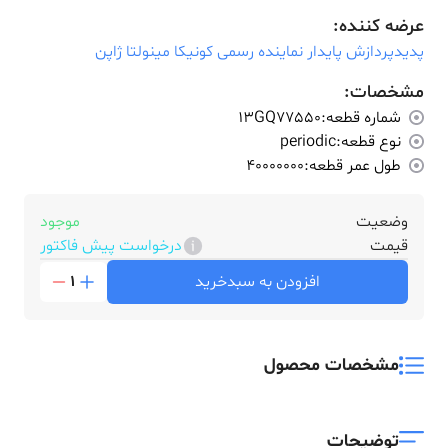
عرضه کننده:
پدیدپردازش پایدار نماینده رسمی کونیکا مینولتا ژاپن
مشخصات:
شماره قطعه:
13GQ77550
نوع قطعه:
periodic
طول عمر قطعه:
40000000
وضعیت
موجود
قیمت
درخواست پیش فاکتور
افزودن به سبدخرید
1
مشخصات محصول
توضیحات