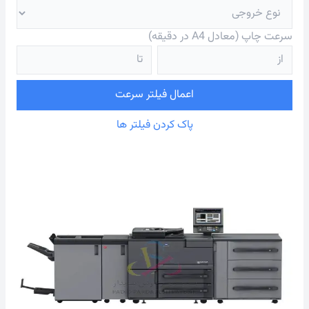
سرعت چاپ (معادل A4 در دقیقه)
اعمال فیلتر سرعت
پاک کردن فیلتر ها