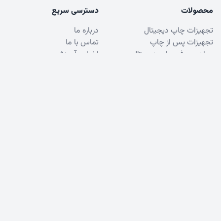
محصولات
دسترسی سریع
تجهیزات چاپ دیجیتال
درباره ما
تجهیزات پس از چاپ
تماس با ما
مواد مصرفی چاپ دیجیتال
اخبار و آموزش
تونر کونیکا مینولتا
پشتیبانی
خدمات مشتریان
فروش
سوالات متداول
خدمات
قوانین و مقررات
مشاوره
شکایات و انتقادات
آموزش
نظرسنجی
© 2023 - Padid Pardazesh Paydar. All rights
reserved